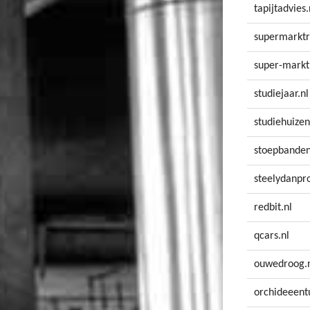
tapijtadvies.
supermarktr
super-markt
studiejaar.nl
studiehuizen
stoepbanden
steelydanpro
redbit.nl
qcars.nl
ouwedroog.
orchideeentu