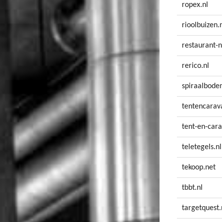
ropex.nl
rioolbuizen.
restaurant-n
rerico.nl
spiraalbode
tentencarav
tent-en-cara
teletegels.nl
tekoop.net
tbbt.nl
targetquest.