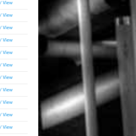
 / View
 / View
 / View
 / View
 / View
 / View
 / View
 / View
 / View
 / View
 / View