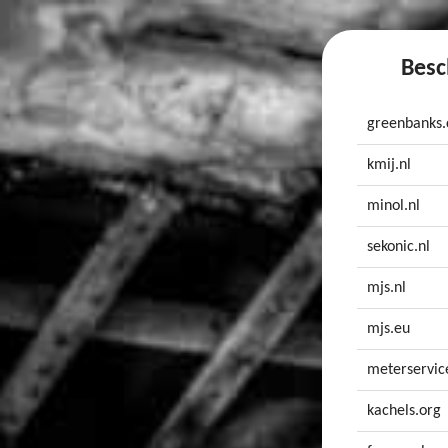
Besc
greenbanks
kmij.nl
minol.nl
sekonic.nl
mjs.nl
mjs.eu
meterservic
kachels.org