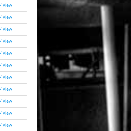
 / View
 / View
 / View
 / View
 / View
 / View
 / View
 / View
 / View
 / View
 / View