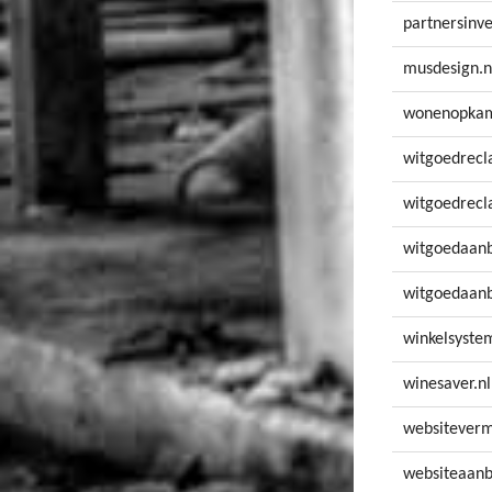
partnersinve
musdesign.n
wonenopkam
witgoedrecl
witgoedrecl
witgoedaanb
witgoedaanb
winkelsyste
winesaver.nl
websiteverm
websiteaanb