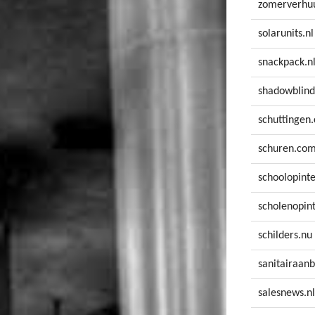
zomerverhuu
solarunits.nl
snackpack.n
shadowblind
schuttingen
schuren.co
schoolopinte
scholenopint
schilders.nu
sanitairaanb
salesnews.nl