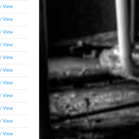
 / View
 / View
 / View
 / View
 / View
 / View
 / View
 / View
 / View
 / View
 / View