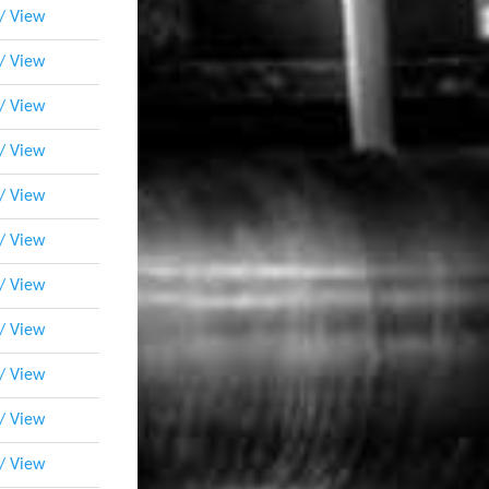
 / View
 / View
 / View
 / View
 / View
 / View
 / View
 / View
 / View
 / View
 / View