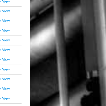
 / View
 / View
 / View
 / View
 / View
 / View
 / View
 / View
 / View
 / View
 / View