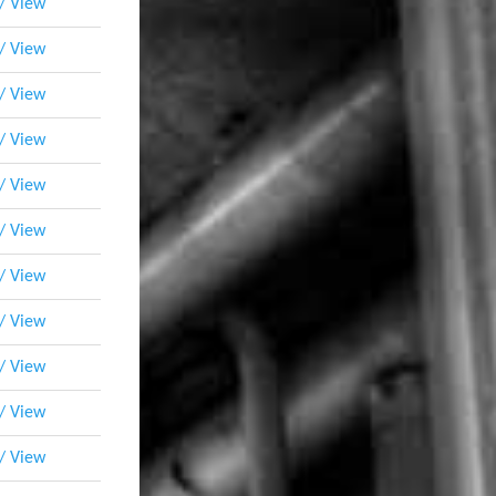
 / View
 / View
 / View
 / View
 / View
 / View
 / View
 / View
 / View
 / View
 / View