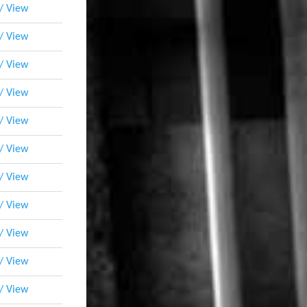
 / View
 / View
 / View
 / View
 / View
 / View
 / View
 / View
 / View
 / View
 / View