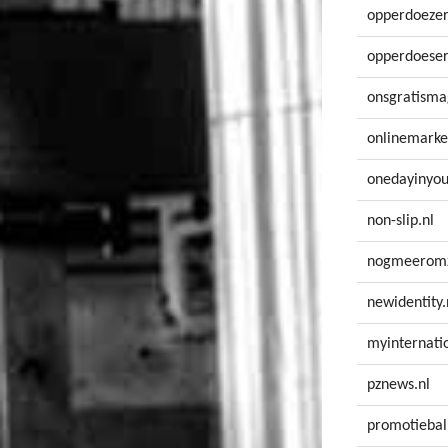
opperdoezer
opperdoeser
onsgratisma
onlinemarke
onedayinyour
non-slip.nl
nogmeeromz
newidentity.
myinternatio
pznews.nl
promotiebal