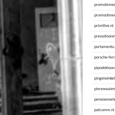
promotemed
promootmed
primitive.nl
pressofoonm
portamento.
porsche-ferr
pipodekloon
pingelwinkel
pierewaaien
pensioensele
patcomm.nl